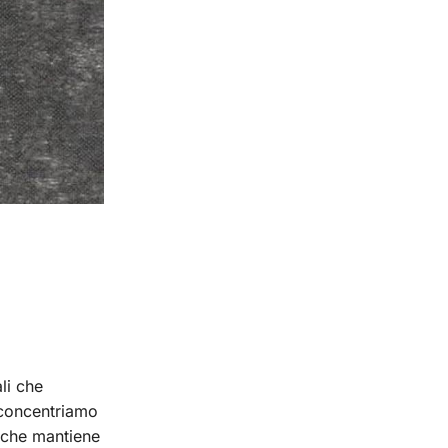
li che
i concentriamo
a che mantiene