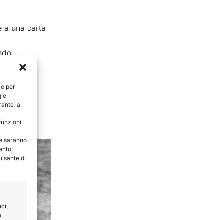
e a una carta
endo
e.
ie per
gie
rante la
rma nel
funzioni.
te saranno
ento,
ulsante di
ci,
a