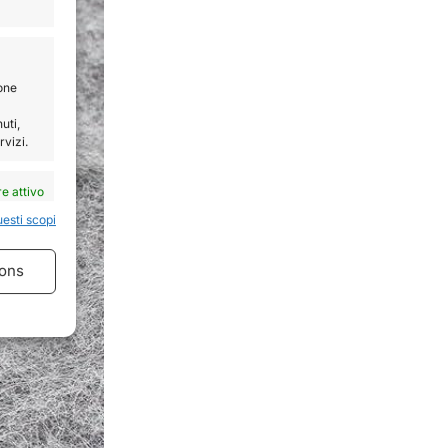
ione
uti,
rvizi.
e attivo
uesti scopi
ons
e attivo