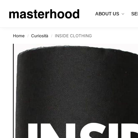
Search
ABOUT US
SE
Home
Curiosità
INSIDE CLOTHING
/
/