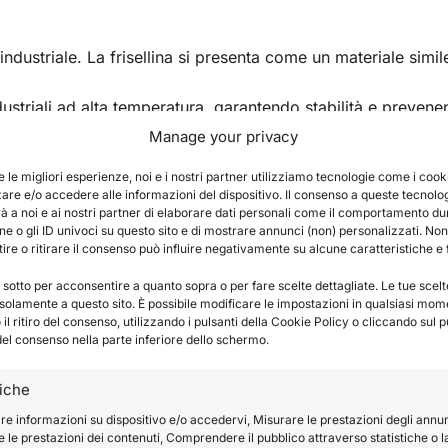
industriale. La frisellina si presenta come un materiale simil
dustriali ad alta temperatura, garantendo stabilità e preven
Manage your privacy
suto e permette di ottenere un effetto più morbido e natural
e le migliori esperienze, noi e i nostri partner utilizziamo tecnologie come i cook
re e/o accedere alle informazioni del dispositivo. Il consenso a queste tecnolo
i interni in generale.
à a noi e ai nostri partner di elaborare dati personali come il comportamento du
 che rischierebbero di cedere con l’uso, mantenendone la fo
e o gli ID univoci su questo sito e di mostrare annunci (non) personalizzati. Non
re o ritirare il consenso può influire negativamente su alcune caratteristiche e 
 sotto per acconsentire a quanto sopra o per fare scelte dettagliate. Le tue scel
solamente a questo sito. È possibile modificare le impostazioni in qualsiasi mom
l ritiro del consenso, utilizzando i pulsanti della Cookie Policy o cliccando sul p
del consenso nella parte inferiore dello schermo.
tiche
re informazioni su dispositivo e/o accedervi, Misurare le prestazioni degli annun
 le prestazioni dei contenuti, Comprendere il pubblico attraverso statistiche o l