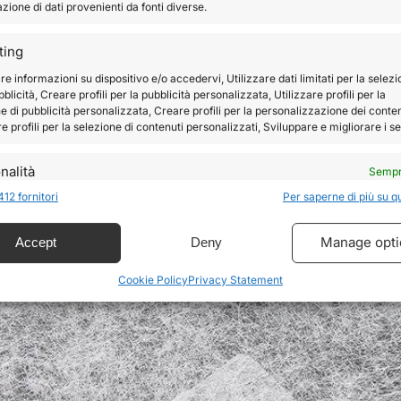
ione di dati provenienti da fonti diverse.
ting
re informazioni su dispositivo e/o accedervi, Utilizzare dati limitati per la selez
bblicità, Creare profili per la pubblicità personalizzata, Utilizzare profili per la
e di pubblicità personalizzata, Creare profili per la personalizzazione dei conten
re profili per la selezione di contenuti personalizzati, Sviluppare e migliorare i se
nalità
Sempr
412 fornitori
Per saperne di più su q
 e combinare dati provenienti da altre fonti di dati, Collegare diversi
ivi, Identificare i dispositivi in base alle informazioni trasmesse
icamente.
Manage opti
Accept
Deny
ire la sicurezza, prevenire e rilevare frodi, correggere
Cookie Policy
Privacy Statement
, Erogare e presentare pubblicità e contenuto, Salvare e
Sempr
care le scelte sulla privacy.