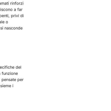
mati rinforzi
uiscono a far
enti, privi di
ale o
 si nasconde
ecifiche del
a funzione
, pensate per
nsieme i