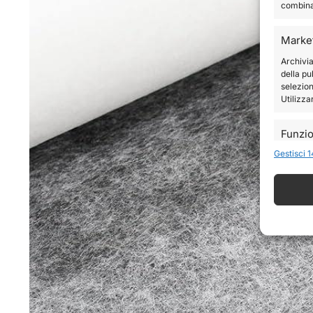
combinaz
Marke
Archivia
della pu
selezion
Utilizza
Funzio
Gestisci 1
Abbinare
disposit
automat
Garant
errori
comuni