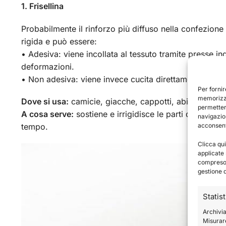
1. Frisellina
Probabilmente il rinforzo più diffuso nella confezione 
rigida e può essere:
• Adesiva: viene incollata al tessuto tramite presse in
deformazioni.
• Non adesiva: viene invece cucita direttamente al tes
Per fornir
memorizza
Dove si usa:
camicie, giacche, cappotti, abiti e rinforz
permetter
A cosa serve:
sostiene e irrigidisce le parti del capo
navigazion
acconsenti
tempo.
Clicca qui
applicate 
compreso i
gestione 
Statis
Archivia
Misurare