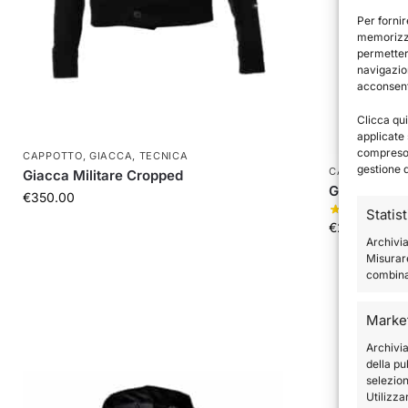
Per fornir
memorizza
permetter
navigazion
acconsenti
Clicca qui
applicate 
compreso i
CAPPOTTO
,
GIACCA
,
TECNICA
gestione 
CAPPOTTO
,
G
Giacca Militare Cropped
Giacca cro
€
350.00
Statis
€
200.00
Archivia
Misurare
combinaz
Marke
Archivia
della pu
selezion
Utilizza