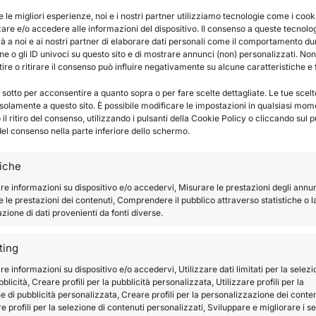
e le migliori esperienze, noi e i nostri partner utilizziamo tecnologie come i cook
re e/o accedere alle informazioni del dispositivo. Il consenso a queste tecnolo
à a noi e ai nostri partner di elaborare dati personali come il comportamento du
e o gli ID univoci su questo sito e di mostrare annunci (non) personalizzati. Non
re o ritirare il consenso può influire negativamente su alcune caratteristiche e 
 sotto per acconsentire a quanto sopra o per fare scelte dettagliate. Le tue scel
solamente a questo sito. È possibile modificare le impostazioni in qualsiasi mom
l ritiro del consenso, utilizzando i pulsanti della Cookie Policy o cliccando sul p
del consenso nella parte inferiore dello schermo.
IACCA
,
SARTORIA
pped
tiche
CAPPOTTO
,
TECNICA
re informazioni su dispositivo e/o accedervi, Misurare le prestazioni degli annun
Cappotto Alamari
 le prestazioni dei contenuti, Comprendere il pubblico attraverso statistiche o l
ione di dati provenienti da fonti diverse.
€
230.00
ting
re informazioni su dispositivo e/o accedervi, Utilizzare dati limitati per la selez
bblicità, Creare profili per la pubblicità personalizzata, Utilizzare profili per la
e di pubblicità personalizzata, Creare profili per la personalizzazione dei conten
re profili per la selezione di contenuti personalizzati, Sviluppare e migliorare i se