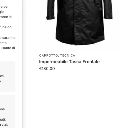
ie per
gie
rante la
funzioni.
te saranno
ento,
ulsante di
CAPPOTTO
,
TECNICA
Impermeabile Tasca Frontale
€
180.00
ci,
a
ione
uti,
rvizi.