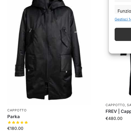
Funzio
Gestisci 1
Abbinare
disposit
automat
Garant
errori
comuni
CAPPOTTO
,
S
CAPPOTTO
FREV | Capp
Parka
€
480.00
€
180.00