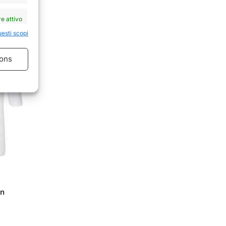
e attivo
uesti scopi
ons
e attivo
an