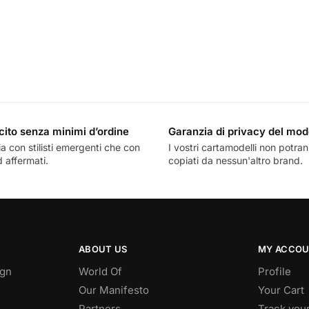
cito senza minimi d’ordine
Garanzia di privacy del mod
a con stilisti emergenti che con
I vostri cartamodelli non potra
 affermati.
copiati da nessun'altro brand.
ABOUT US
MY ACCO
ign
World Of
Profile
Our Manifesto
Your Cart
Partners
Track you