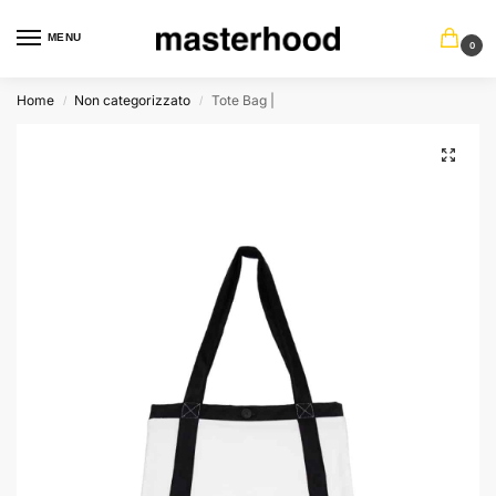
MENU
0
Home
Non categorizzato
Tote Bag |
/
/