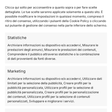
n
Clicca qui sotto per acconsentire a quanto sopra o per fare scelte
a
Informazioni aggiuntive
dettagliate. Le tue scelte saranno applicate solamente a questo sito. È
t
possibile modificare le impostazioni in qualsiasi momento, compreso il
ritiro del consenso, utilizzando i pulsanti della Cookie Policy o cliccando
i
Recensioni
0
sul pulsante di gestione del consenso nella parte inferiore dello schermo.
v
e
Statistiche
:
Peso
1 kg
Archiviare informazioni su dispositivo e/o accedervi, Misurare le
prestazioni degli annunci, Misurare le prestazioni dei contenuti,
Comprendere il pubblico attraverso statistiche o la combinazione
Dimensioni
50 × 50 × 20 cm
di dati provenienti da fonti diverse.
COD:
FLP
Marketing
Categorie:
Borsa Tote
,
Non categorizzato
Archiviare informazioni su dispositivo e/o accedervi, Utilizzare dati
limitati per la selezione della pubblicità, Creare profili per la
Prodotti correlati
pubblicità personalizzata, Utilizzare profili per la selezione di
pubblicità personalizzata, Creare profili per la personalizzazione
dei contenuti, Utilizzare profili per la selezione di contenuti
personalizzati, Sviluppare e migliorare i servizi.