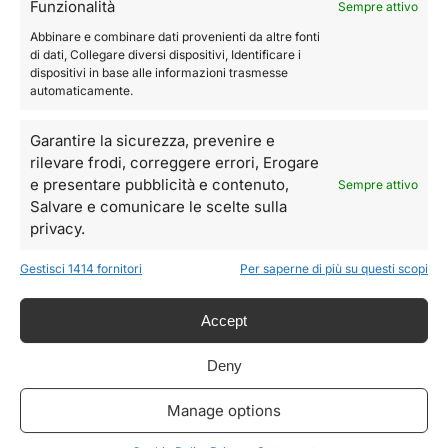
Funzionalità
Sempre attivo
Abbinare e combinare dati provenienti da altre fonti
di dati, Collegare diversi dispositivi, Identificare i
dispositivi in base alle informazioni trasmesse
automaticamente.
Garantire la sicurezza, prevenire e
rilevare frodi, correggere errori, Erogare
e presentare pubblicità e contenuto,
Sempre attivo
Salvare e comunicare le scelte sulla
privacy.
Gestisci 1414 fornitori
Per saperne di più su questi scopi
Accept
Deny
BORSA TOTE
,
TECNICA
NON CATEGORIZ
PANTALONCINI
Manage options
Utility Bag |
Pantalaccio
€
60.00
€
120.00