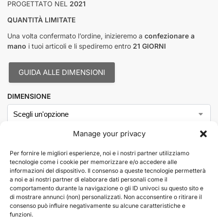
PROGETTATO NEL
2021
QUANTITÀ LIMITATE
Una volta confermato l’ordine, inizieremo a
confezionare a
mano
i tuoi articoli e li spediremo entro
21 GIORNI
GUIDA ALLE DIMENSIONI
DIMENSIONE
Manage your privacy
Per fornire le migliori esperienze, noi e i nostri partner utilizziamo
Aggiungi al carrello
tecnologie come i cookie per memorizzare e/o accedere alle
informazioni del dispositivo. Il consenso a queste tecnologie permetterà
A
a noi e ai nostri partner di elaborare dati personali come il
l
comportamento durante la navigazione o gli ID univoci su questo sito e
Questions? Request a Call Back
t
di mostrare annunci (non) personalizzati. Non acconsentire o ritirare il
e
consenso può influire negativamente su alcune caratteristiche e
funzioni.
r